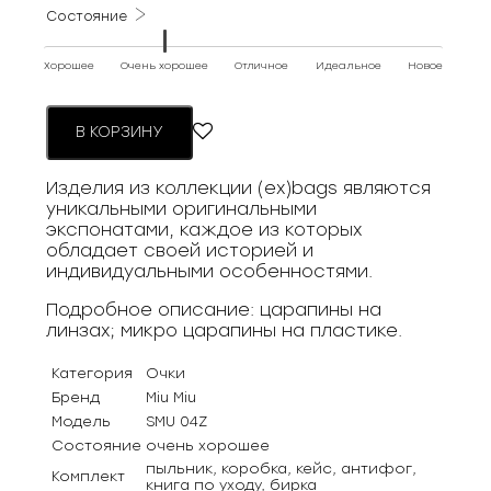
Состояние
Хорошее
Очень хорошее
Отличное
Идеальное
Новое
В КОРЗИНУ
Изделия из коллекции (ex)bags являются
уникальными оригинальными
экспонатами, каждое из которых
обладает своей историей и
индивидуальными особенностями.
Подробное описание: царапины на
линзах; микро царапины на пластике.
Категория
Очки
Бренд
Miu Miu
Модель
SMU 04Z
Состояние
очень хорошее
пыльник, коробка, кейс, антифог,
Комплект
книга по уходу, бирка