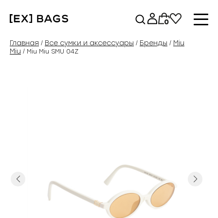
Перейти
к
0
содержимому
Главная
Все сумки и аксессуары
Бренды
Miu
/
/
/
Miu
/ Miu Miu SMU 04Z
Previous
Next