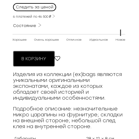
Следить за ценой
6 платежей по
46 500
₽
Состояние
Хорошее
Очень хорошее
Отличное
Идеальное
Новое
В КОРЗИНУ
Изделия из коллекции (ex)bags являются
уникальными оригинальными
экспонатами, каждое из которых
обладает своей историей и
индивидуальными особенностями.
Подробное описание: незначительные
микро царапины на фурнитуре; складки
на внешней стороне; небольшой след
клея на внутренней стороне.
Габариты
28 × 12 × 8 см