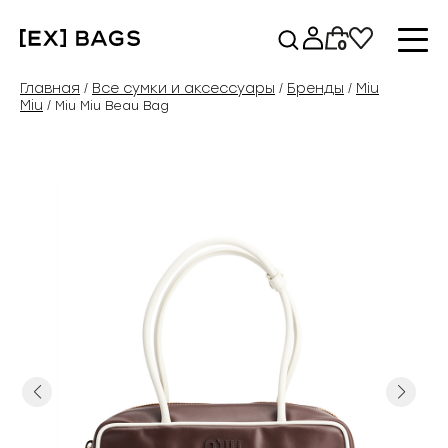
Перейти
к
0
содержимому
Главная
Все сумки и аксессуары
Бренды
Miu
/
/
/
Miu
/ Miu Miu Beau Bag
Previous
Next