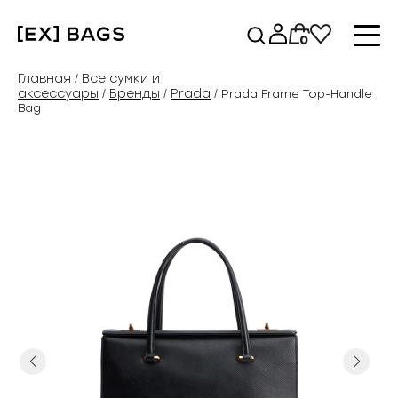
Перейти
к
0
содержимому
Главная
Все сумки и
/
аксессуары
Бренды
Prada
/
/
/ Prada Frame Top-Handle
Bag
Previous
Next