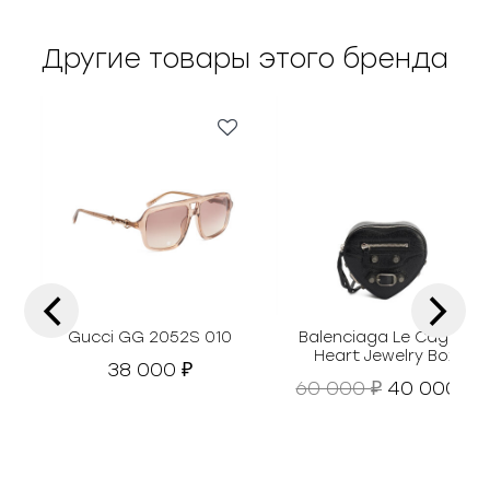
Другие товары этого бренда
‹
›
Gucci GG 2052S 010
Balenciaga Le Cagole
Heart Jewelry Box
38 000
₽
П
Т
60 000
40 000
₽
₽
е
е
р
к
в
у
о