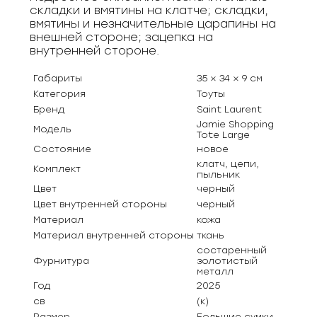
складки и вмятины на клатче; складки,
вмятины и незначительные царапины на
внешней стороне; зацепка на
внутренней стороне.
Габариты
35 × 34 × 9 см
Категория
Тоуты
Бренд
Saint Laurent
Jamie Shopping
Модель
Tote Large
Состояние
новое
клатч, цепи,
Комплект
пыльник
Цвет
черный
Цвет внутренней стороны
черный
Материал
кожа
Материал внутренней стороны
ткань
состаренный
Фурнитура
золотистый
металл
Год
2025
св
(к)
Размер
Большие сумки