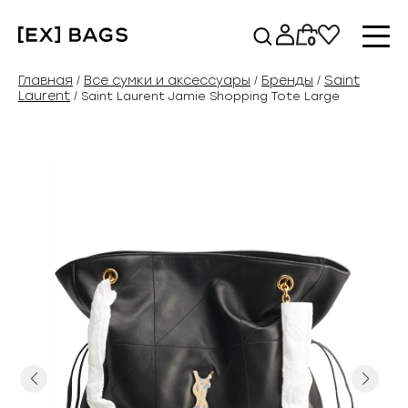
Перейти
к
0
содержимому
Главная
Все сумки и аксессуары
Бренды
Saint
/
/
/
Laurent
/ Saint Laurent Jamie Shopping Tote Large
Previous
Next