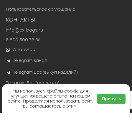
Пользовательское соглашение
КОНТАКТЫ
info@ex-bags.ru
8 800 500 73 36
WhatsApp
Telegram канал
Telegram Bot (выкуп изделий)
Telegram Bot (продажа)
Мы используем файлы cookie для
улучшения вашего опыта на нашем
Принять
сайте. Продолжая использовать сайт,
вы соглашаетесь
с этим.
Яндекс Сплит
ТИНЬКОФФ РАССРОЧКА
©
(ex)bags
2026