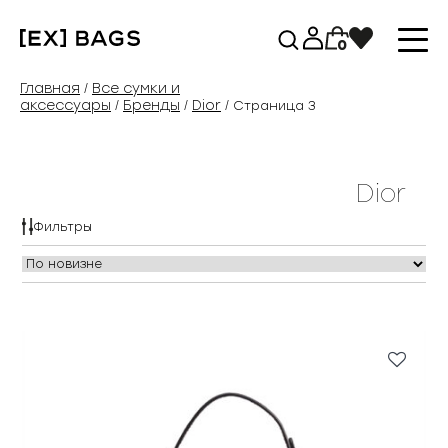
Перейти
к
0
содержимому
Главная
Все сумки и
/
аксессуары
Бренды
Dior
/
/
/ Страница 3
Dior
Фильтры