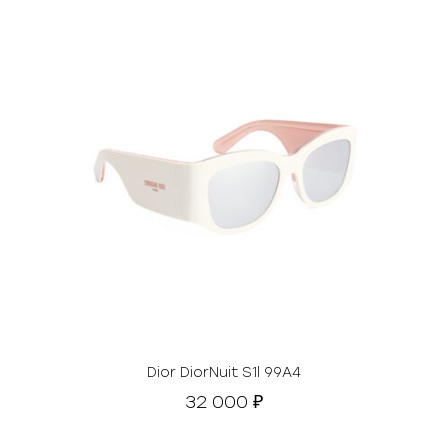
Dior DiorNuit S1l 99A4
32 000
₽