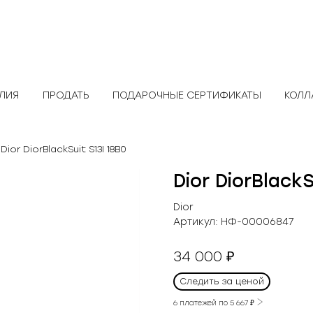
ЕЛИЯ
ПРОДАТЬ
ПОДАРОЧНЫЕ СЕРТИФИКАТЫ
КОЛЛ
 Dior DiorBlackSuit S13I 18B0
Dior DiorBlackS
Dior
Артикул:
НФ-00006847
34 000
₽
Следить за ценой
6 платежей по
5 667
₽