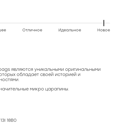
шее
Отличное
Идеальное
Новое
)bags являются уникальными оригинальными
оторых обладает своей историей и
ностями.
начительные микро царапины.
13I 18B0