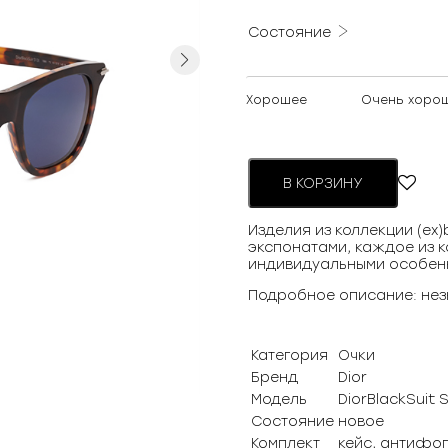
Состояние
Next
Хорошее
Очень хоро
В КОРЗИНУ
Изделия из коллекции (ex
экспонатами, каждое из к
индивидуальными особен
Подробное описание: нез
Категория
Очки
Бренд
Dior
Модель
DiorBlackSuit S
Состояние
новое
Комплект
кейс, антифог