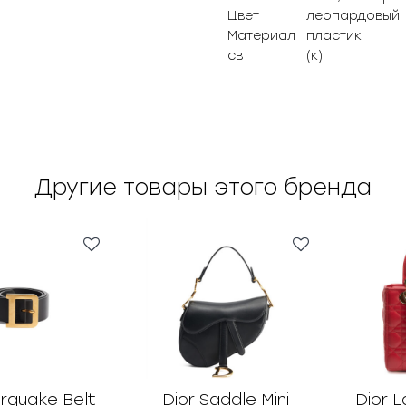
Цвет
леопардовый
Материал
пластик
св
(к)
Другие товары этого бренда
orquake Belt
Dior Saddle Mini
Dior L