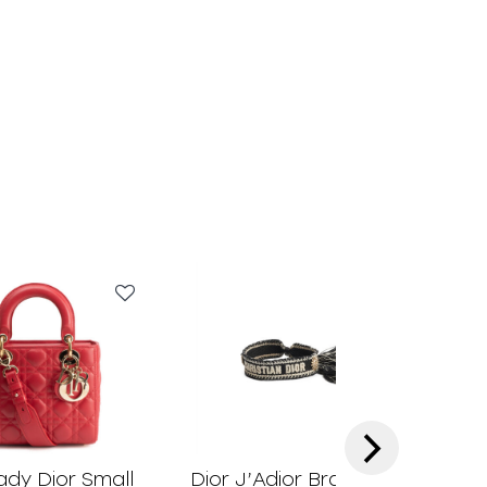
›
ady Dior Small
Dior J’Adior Bracelet
Dio