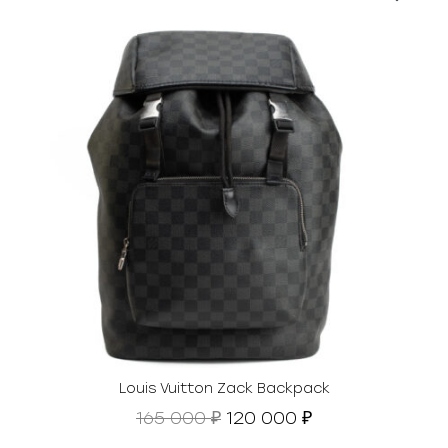
Louis Vuitton Zack Backpack
П
Т
165 000
120 000
₽
₽
е
е