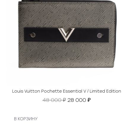
Louis Vuitton Pochette Essential V / Limited Edition
П
Т
48 000
28 000
₽
₽
е
е
р
к
в
у
В КОРЗИНУ
о
щ
н
а