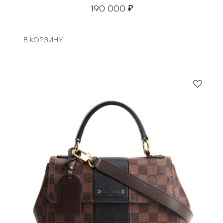
л
190 000
₽
а
4
8
В КОРЗИНУ
0
0
0
₽
.