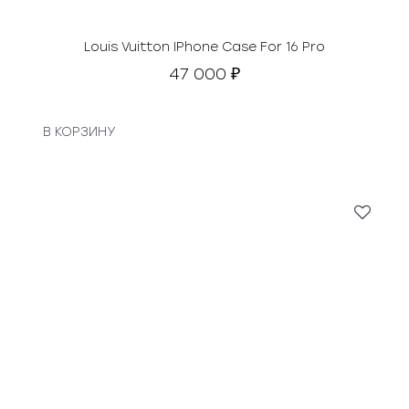
в
л
я
Louis Vuitton IPhone Case For 16 Pro
л
47 000
₽
а
2
1
В КОРЗИНУ
5
0
0
0
₽
.