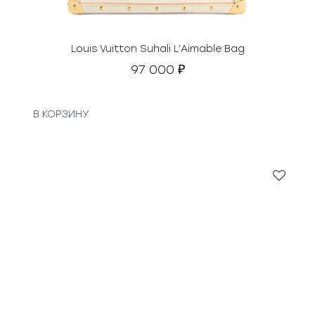
а
в
л
я
Louis Vuitton Suhali L’Aimable Bag
л
97 000
₽
а
1
6
В КОРЗИНУ
5
0
0
0
₽
.