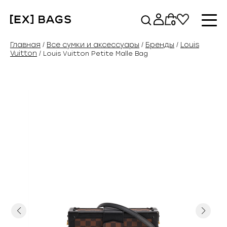
Перейти
к
0
содержимому
Главная
Все сумки и аксессуары
Бренды
Louis
/
/
/
Vuitton
/ Louis Vuitton Petite Malle Bag
Previous
Next