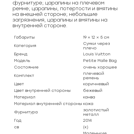
фурнитуре; царапины на плечевом
ремне; царапины, потертости и вмятины
на внешней стороне; небольшие
загрязнения, царапины и вмятины на
внутренней стороне.
Габариты
19 × 12 × 5 см
Сумки через
Категория
плечо
Бренд
Louis Vuitton
Модель
Petite Malle Bag
Состояние
очень хорошее
плечевой
Комплект
ремень
Цвет
коричневый
Цвет внутренней стороны
бежевый
Материал
канва
Материал внутренней стороны
кожа
золотистый
Фурнитура
металл
Год
2014
св
(к)
Маленькие