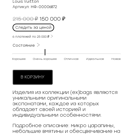
Louis Vuitton
Артикул:
НФ-00006872
Первоначальная
Текущая
215 000
150 000
₽
₽
цена
цена:
Следить за ценой
составляла
150
215
6 платежей по
25 000
₽
000 ₽.
000 ₽.
Состояние
Хорошее
Очень хорошее
Отличное
Идеальное
Новое
В КОРЗИНУ
Изделия из коллекции (ex)bags являются
уникальными оригинальными
экспонатами, каждое из которых
обладает своей историей и
индивидуальными особенностями.
Подробное описание: микро царапины,
небольшие вмятины и обесцвечивание на