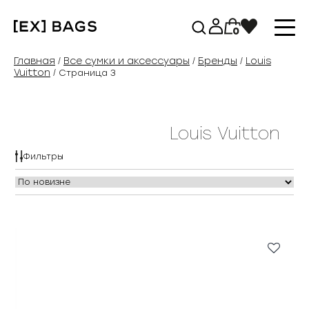
Перейти
к
0
содержимому
Главная
Все сумки и аксессуары
Бренды
Louis
/
/
/
Vuitton
/ Страница 3
Louis Vuitton
Фильтры