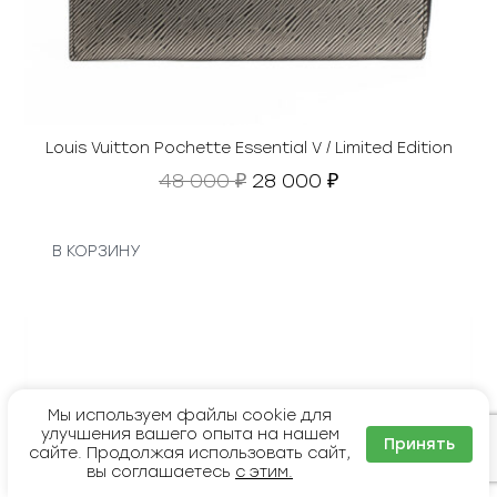
о
.
с
т
а
в
л
я
Louis Vuitton Pochette Essential V / Limited Edition
л
П
Т
48 000
28 000
₽
₽
а
е
е
1
р
к
0
в
у
В КОРЗИНУ
6
о
щ
0
н
а
0
а
я
0
ч
ц
а
е
₽
л
н
Мы используем файлы cookie для
.
ь
а
улучшения вашего опыта на нашем
н
:
Принять
сайте. Продолжая использовать сайт,
а
2
вы соглашаетесь
с этим.
я
8