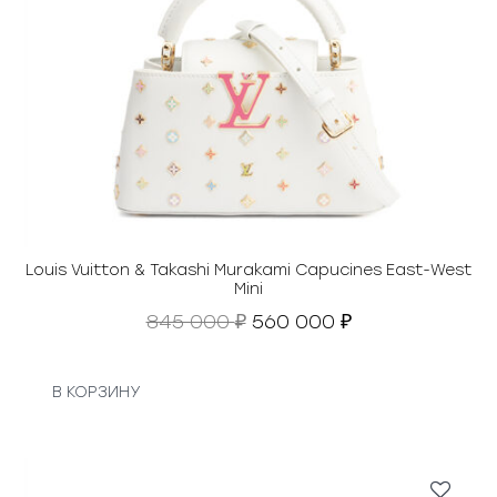
Louis Vuitton & Takashi Murakami Capucines East-West
Mini
П
Т
845 000
560 000
₽
₽
е
е
р
к
в
у
В КОРЗИНУ
о
щ
н
а
а
я
ч
ц