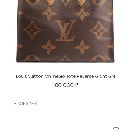
ц
5
е
0
н
0
а
0
с
о
₽
с
.
т
а
в
л
я
Louis Vuitton OnTheGo Tote Reverse Giant GM
л
180 000
₽
а
2
4
В КОРЗИНУ
0
0
0
0