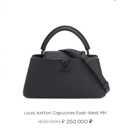
₽
.
Louis Vuitton Capucines East-West MM
П
Т
400 000
250 000
₽
₽
е
е