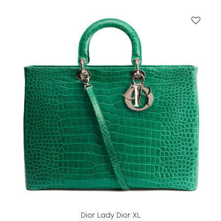
0
0
₽
.
Dior Lady Dior XL