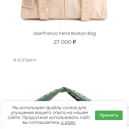
с
.
т
а
в
л
я
Gianfranco Ferre Boston Bag
л
27 000
₽
а
1
9
В КОРЗИНУ
0
0
0
0
₽
.
Мы используем файлы cookie для
улучшения вашего опыта на нашем
Принять
сайте. Продолжая использовать сайт,
вы соглашаетесь
с этим.