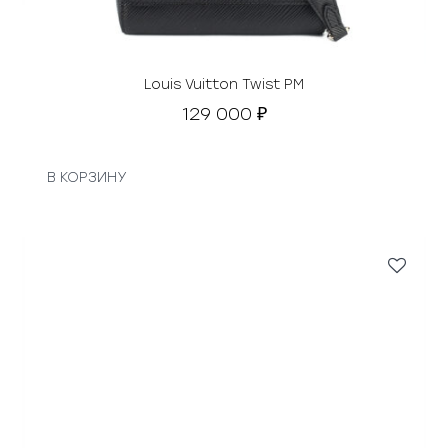
а
в
л
я
Louis Vuitton Twist PM
л
129 000
₽
а
1
9
В КОРЗИНУ
0
0
0
0
₽
.