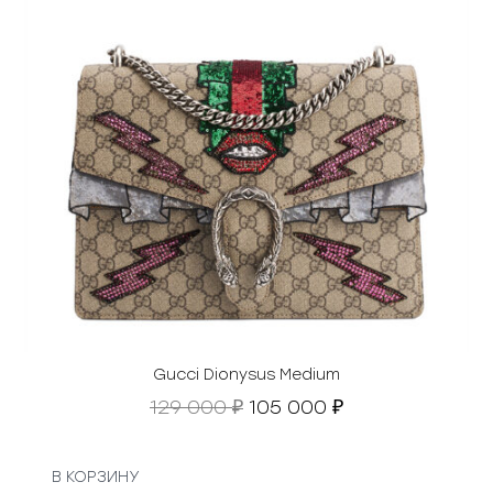
Gucci Dionysus Medium
П
Т
129 000
105 000
₽
₽
е
е
р
к
в
у
В КОРЗИНУ