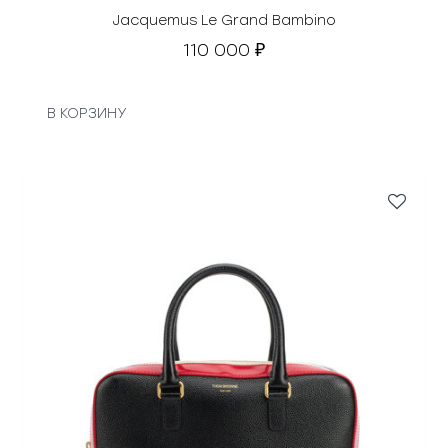
я
Jacquemus Le Grand Bambino
л
110 000
₽
а
1
2
В КОРЗИНУ
9
0
0
0
₽
.