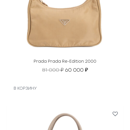
Prada Prada Re-Edition 2000
П
Т
81 000
60 000
₽
₽
е
е
р
к
в
у
В КОРЗИНУ
о
щ
н
а
а
я
ч
ц
а
е
л
н