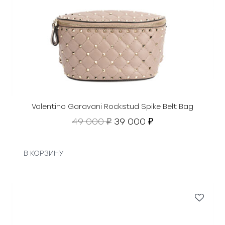
Valentino Garavani Rockstud Spike Belt Bag
П
Т
49 000
39 000
₽
₽
е
е
р
к
в
у
В КОРЗИНУ
о
щ
н
а
а
я
ч
ц
а
е
л
н