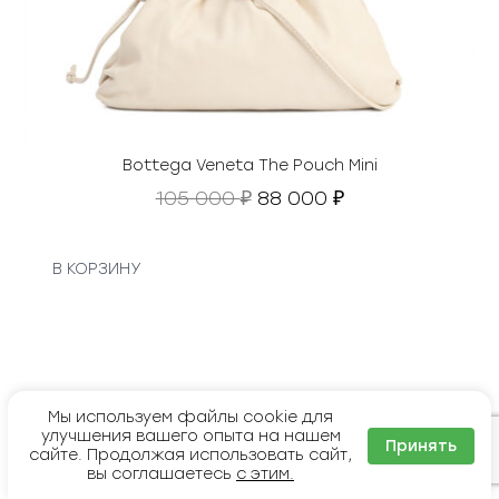
Bottega Veneta The Pouch Mini
П
Т
105 000
88 000
₽
₽
е
е
р
к
в
у
В КОРЗИНУ
о
щ
н
а
а
я
ч
ц
а
е
л
н
Мы используем файлы cookie для
улучшения вашего опыта на нашем
ь
а
Принять
сайте. Продолжая использовать сайт,
н
:
вы соглашаетесь
с этим.
а
8