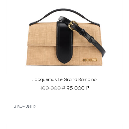
Jacquemus Le Grand Bambino
П
Т
100 000
95 000
₽
₽
е
е
р
к
в
у
В КОРЗИНУ
о
щ
н
а
а
я