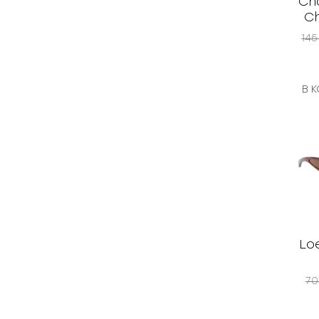
Cha
Ch
14
В 
Lo
70