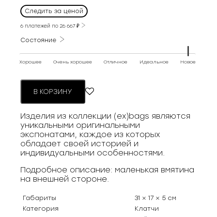
Следить за ценой
6 платежей по
26 667
₽
Состояние
Хорошее
Очень хорошее
Отличное
Идеальное
Новое
В КОРЗИНУ
Изделия из коллекции (ex)bags являются
уникальными оригинальными
экспонатами, каждое из которых
обладает своей историей и
индивидуальными особенностями.
Подробное описание: маленькая вмятина
на внешней стороне.
Габариты
31 × 17 × 5 см
Категория
Клатчи