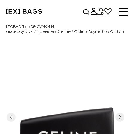
Перейти
к
0
содержимому
Главная
Все сумки и
/
аксессуары
Бренды
Celine
/
/
/ Celine Asymetric Clutch
Previous
Next