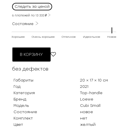
цена
цена:
Следить за ценой
составляла
80
127
6 платежей по
13 333
₽
000 ₽.
000 ₽.
Состояние
Хорошее
Очень хорошее
Отличное
Идеальное
Новое
В КОРЗИНУ
без дефектов
Габариты
20 × 17 × 10 см
Год
2021
Категория
Top-handle
Бренд
Loewe
Модель
Cubi Small
Состояние
новое
Комплект
нет
Цвет
желтый