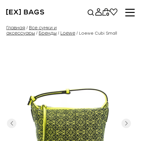
Перейти
к
0
содержимому
Главная
Все сумки и
/
аксессуары
Бренды
Loewe
/
/
/ Loewe Cubi Small
Previous
Next