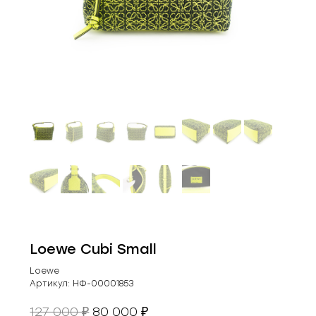
Loewe Cubi Small
Loewe
Артикул:
НФ-00001853
Первоначальная
Текущая
127 000
80 000
₽
₽