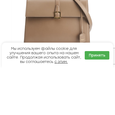
Мы используем файлы cookie для
улучшения вашего опыта на нашем
Принять
сайте. Продолжая использовать сайт,
Saint Laurent Le Fermoir Top-Handle Bag Medium
вы соглашаетесь
с этим.
П
Т
310 000
295 000
₽
₽
е
е
р
к
в
у
В КОРЗИНУ
о
щ
н
а
а
я
ч
ц
а
е