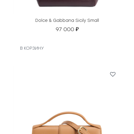
.
т
а
в
Dolce & Gabbana Sicily Small
л
97 000
₽
я
л
а
В КОРЗИНУ
1
6
5
0
0
0
₽
.