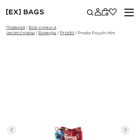
Перейти
к
0
содержимому
Главная
Все сумки и
/
аксессуары
Бренды
Prada
/
/
/ Prada Pouch-Mini
Previous
Next