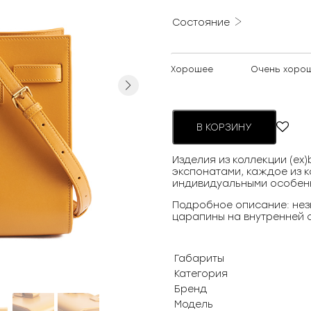
Состояние
Хорошее
Очень хоро
Next
В КОРЗИНУ
Изделия из коллекции (ex
экспонатами, каждое из к
индивидуальными особен
Подробное описание: нез
царапины на внутренней с
Габариты
Категория
Бренд
Модель