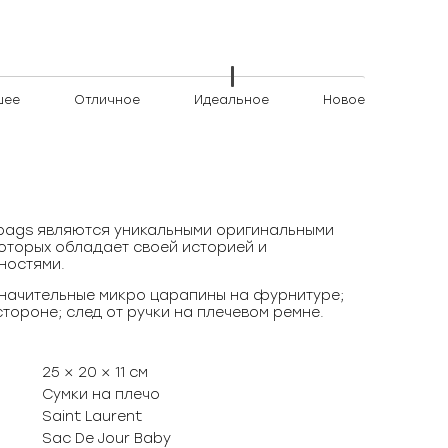
шее
Отличное
Идеальное
Новое
)bags являются уникальными оригинальными
оторых обладает своей историей и
ностями.
начительные микро царапины на фурнитуре;
тороне; след от ручки на плечевом ремне.
25 × 20 × 11 см
Сумки на плечо
Saint Laurent
Sac De Jour Baby