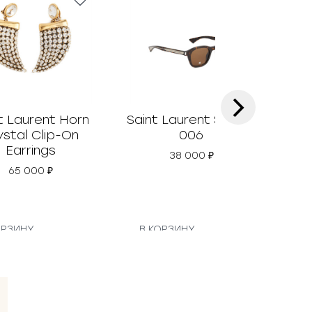
›
t Laurent Horn
Saint Laurent SL 880
Sai
ystal Clip-On
006
Earrings
38 000
₽
65 000
₽
ОРЗИНУ
В КОРЗИНУ
В