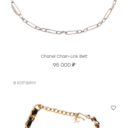
а
с
₽
о
.
с
т
а
в
л
я
Chanel Chain-Link Belt
л
95 000
₽
а
4
1
В КОРЗИНУ
0
0
0
₽
.