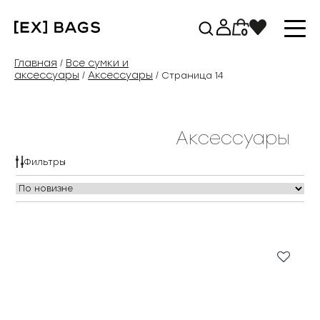
Перейти
к
0
содержимому
Главная
Все сумки и
/
аксессуары
Аксессуары
/
/ Страница 14
Аксессуары
Фильтры