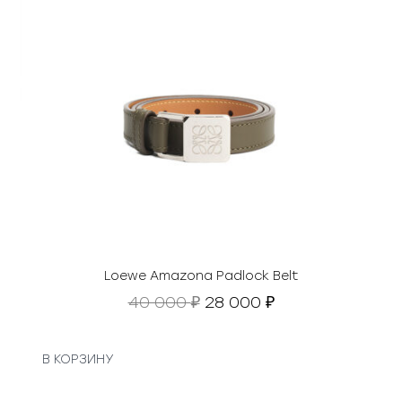
Loewe Amazona Padlock Belt
П
Т
40 000
28 000
₽
₽
е
е
р
к
в
у
В КОРЗИНУ
о
щ
н
а