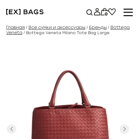
Перейти
к
0
содержимому
Главная
Все сумки и аксессуары
Бренды
Bottega
/
/
/
Veneta
/ Bottega Veneta Milano Tote Bag Large
Previous
Next