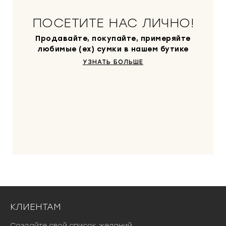
с
₽
о
.
ПОСЕТИТЕ НАС ЛИЧНО!
с
т
Продавайте, покупайте, примеряйте
а
любимые (ex) сумки в нашем бутике
в
УЗНАТЬ БОЛЬШЕ
л
я
л
а
1
2
7
0
0
0
₽
.
КЛИЕНТАМ
Создайте свой список желаний