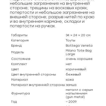
небольшие загрязнения на внутренней
стороне; трещины на восковых краях;
потертости и небольшое загрязнение на
внешней стороне; разрыв нитей по краю
и во внутреннем кармане; складки и
потертости на ручках.
Габариты
34 × 24 × 20 см
Категория
Тоуты
Бренд
Bottega Veneta
Milano Tote Bag
Модель
Large
Состояние
очень хорошее
Комплект
нет
Цвет
коричневый
Цвет внутренней стороны
бежевый
Материал
кожа
Материал внутренней стороны
замша
металл с серым
Фурнитура
напылением
(gun metal)
Год
~ 2009