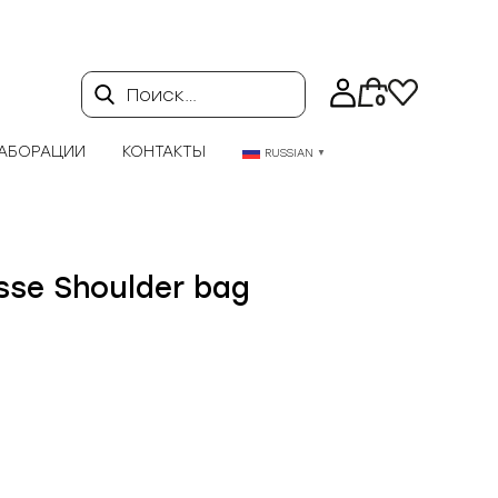
Поиск…
0
АБОРАЦИИ
КОНТАКТЫ
RUSSIAN
▼
sse Shoulder bag
альная
екущая
ена:
ла
0
00 ₽.