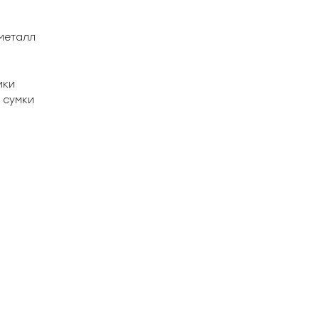
металл
мки
 сумки