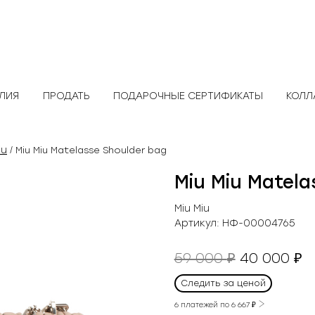
ЕЛИЯ
ПРОДАТЬ
ПОДАРОЧНЫЕ СЕРТИФИКАТЫ
КОЛЛ
iu
/ Miu Miu Matelasse Shoulder bag
Miu Miu Matela
Miu Miu
Артикул:
НФ-00004765
Первонач
Т
59 000
40 000
₽
₽
цена
ц
Следить за ценой
составля
4
59
0
6 платежей по
6 667
₽