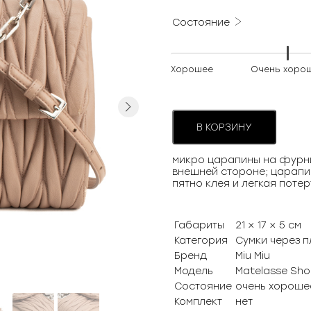
000 ₽.
Состояние
Хорошее
Очень хоро
Next
В КОРЗИНУ
микро царапины на фурни
внешней стороне; царапи
пятно клея и легкая поте
Габариты
21 × 17 × 5 см
Категория
Сумки через п
Бренд
Miu Miu
Модель
Matelasse Sho
Состояние
очень хороше
Комплект
нет