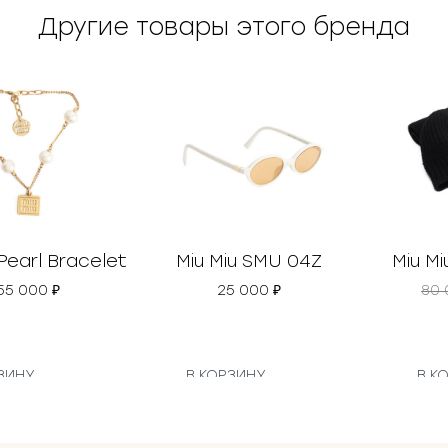
Другие товары этого бренда
 Pearl Bracelet
Miu Miu SMU 04Z
Miu Mi
55 000
₽
25 000
₽
80
ЗИНУ
В КОРЗИНУ
В К