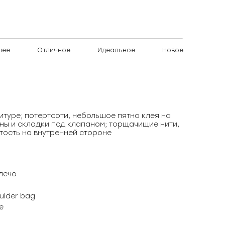
шее
Отличное
Идеальное
Новое
туре; потертсоти, небольшое пятно клея на
ны и складки под клапаном; торщачищие нити,
ртость на внутренней стороне
лечо
ulder bag
е