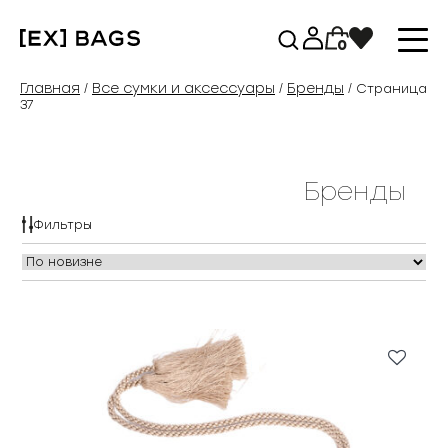
Перейти
к
0
содержимому
Главная
Все сумки и аксессуары
Бренды
/
/
/ Страница
37
Бренды
Фильтры