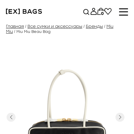
Перейти
к
0
содержимому
Главная
Все сумки и аксессуары
Бренды
Miu
/
/
/
Miu
/ Miu Miu Beau Bag
Previous
Next