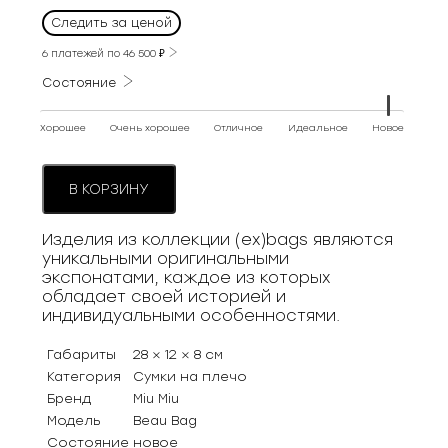
Следить за ценой
6 платежей по
46 500
₽
Состояние
Хорошее
Очень хорошее
Отличное
Идеальное
Новое
В КОРЗИНУ
Изделия из коллекции (ex)bags являются
уникальными оригинальными
экспонатами, каждое из которых
обладает своей историей и
индивидуальными особенностями.
Габариты
28 × 12 × 8 см
Категория
Сумки на плечо
Бренд
Miu Miu
Модель
Beau Bag
Состояние
новое