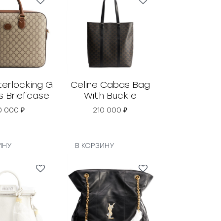
terlocking G
Celine Cabas Bag
s Briefcase
With Buckle
0 000
₽
210 000
₽
ИНУ
В КОРЗИНУ