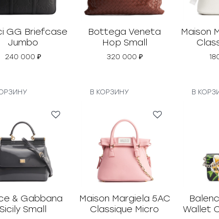
i GG Briefcase
Bottega Veneta
Maison 
Jumbo
Hop Small
Class
240 000
₽
320 000
₽
18
КОРЗИНУ
В КОРЗИНУ
В КОРЗ
ce & Gabbana
Maison Margiela 5AC
Balenc
Sicily Small
Classique Micro
Wallet O