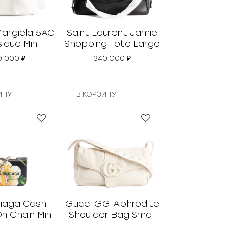
Margiela 5AC
Saint Laurent Jamie
ique Mini
Shopping Tote Large
0 000
₽
340 000
₽
ИНУ
В КОРЗИНУ
iaga Cash
Gucci GG Aphrodite
n Chain Mini
Shoulder Bag Small