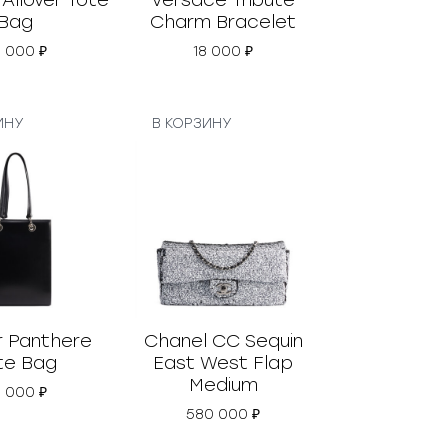
Allover Tote
Versace Tribute
Bag
Charm Bracelet
5 000
₽
18 000
₽
ИНУ
В КОРЗИНУ
r Panthere
Chanel СС Sequin
te Bag
East West Flap
Medium
5 000
₽
580 000
₽