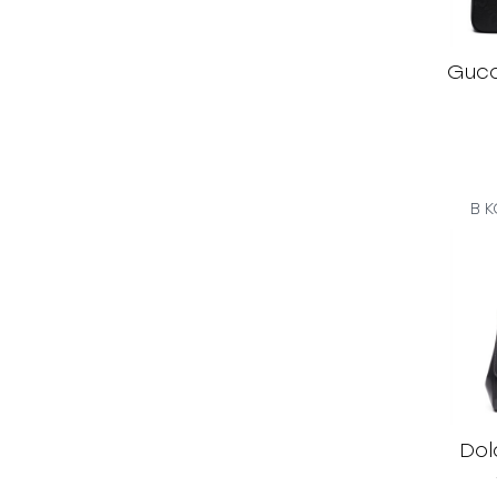
Gucc
В 
Dol