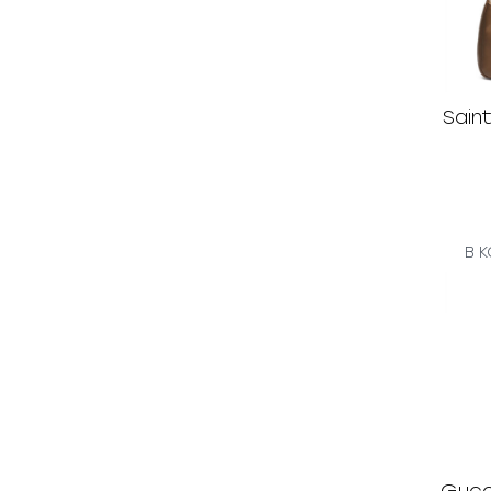
Sain
В 