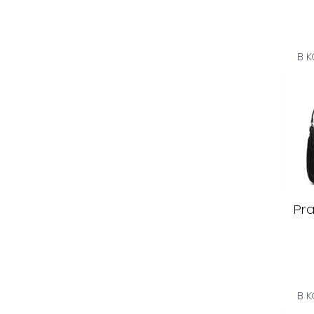
В 
Pra
В 