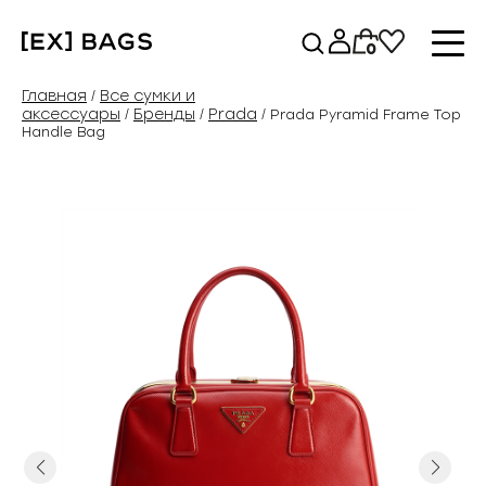
Перейти
к
0
содержимому
Главная
Все сумки и
/
аксессуары
Бренды
Prada
/
/
/ Prada Pyramid Frame Top
Handle Bag
Previous
Next