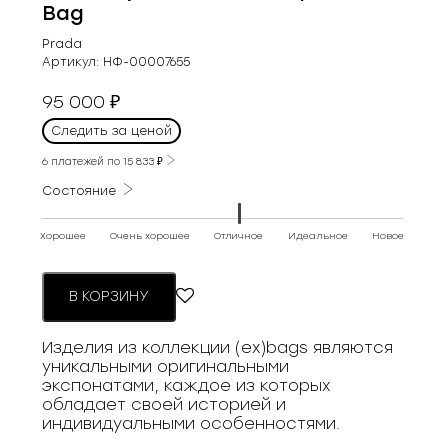
Bag
Prada
Артикул:
НФ-00007655
95 000
₽
Следить за ценой
6 платежей по
15 833
₽
Состояние
Хорошее
Очень хорошее
Отличное
Идеальное
Новое
В КОРЗИНУ
Изделия из коллекции (ex)bags являются
уникальными оригинальными
экспонатами, каждое из которых
обладает своей историей и
индивидуальными особенностями.