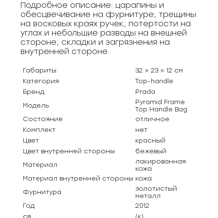
Подробное описание: царапины и
обесцвечивание на фурнитуре; трещины
на восковых краях ручек; потертости на
углах и небольшие разводы на внешней
стороне; cкладки и загрязнения на
внутренней стороне.
Габариты
32 × 23 × 12 см
Категория
Top-handle
Бренд
Prada
Pyramid Frame
Модель
Top Handle Bag
Состояние
отличное
Комплект
нет
Цвет
красный
Цвет внутренней стороны
бежевый
лакированная
Материал
кожа
Материал внутренней стороны
кожа
золотистый
Фурнитура
металл
Год
2012
св
(к)