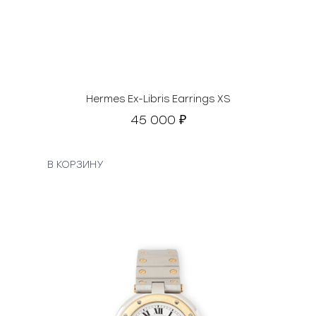
а
0
с
о
₽
с
.
т
а
в
Hermes Ex-Libris Earrings XS
л
45 000
₽
я
л
а
В КОРЗИНУ
2
5
0
0
0
0
₽
.